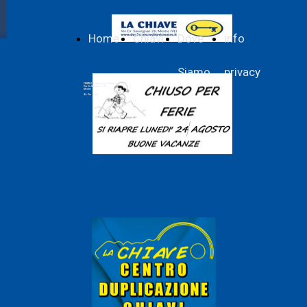
Home
Chiavi
Dove
info
Siamo
privacy
CENTRO Duplicazione Chiavi
Via Cà Savorgnan, 28
Mestre
(Ex Via Olivi)